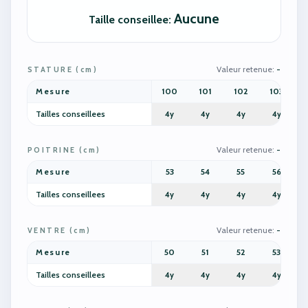
Aucune
Taille conseillee
:
Valeur retenue
:
-
STATURE
(
cm
)
Mesure
100
101
102
103
Tailles conseillees
4y
4y
4y
4y
Valeur retenue
:
-
POITRINE
(
cm
)
Mesure
53
54
55
56
Tailles conseillees
4y
4y
4y
4y
Valeur retenue
:
-
VENTRE
(
cm
)
Mesure
50
51
52
53
Tailles conseillees
4y
4y
4y
4y