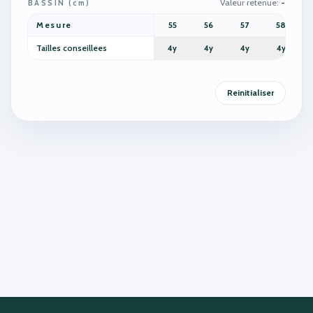
Valeur retenue
:
-
BASSIN
(
cm
)
Mesure
55
56
57
58
Tailles conseillees
4y
4y
4y
4y
Reinitialiser